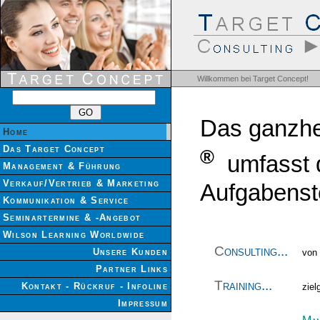
Rhetorik, Marketing, Konfli
Rhetorik
Marketing
Konfl
Deutschland
Österreich
I
Promotion -
PromoMasters S
Willkommen bei Target Concept!
Das ganzhe
Home
Das Target Concept
®
umfasst d
Management & Führung
Verkauf/Vertrieb & Marketing
Aufgabenst
Kommunikation & Service
Seminartermine & -Angebot
Wilson Learning Worldwide
C
onsulting...
Unsere Kunden
von
Partner Links
T
raining...
Kontakt - Rückruf - Infoline
ziel
Impressum