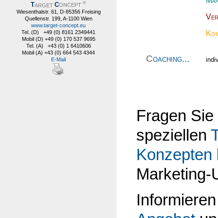
Man
®
T
C
ARGET
ONCEPT
Wiesenthalstr. 61, D-85356 Freising
Ver
Quellenstr. 199, A-1100 Wien
www.target-concept.eu
Kom
Tel. (D) +49 (0) 8161 2349441
Mobil (D) +49 (0) 170 537 9695
Tel. (A) +43 (0) 1 6410606
Mobil (A) +43 (0) 664 543 4344
C
oaching...
indi
E-Mail
Fragen Sie
speziellen
T
Konzepten
Marketing-
Informieren