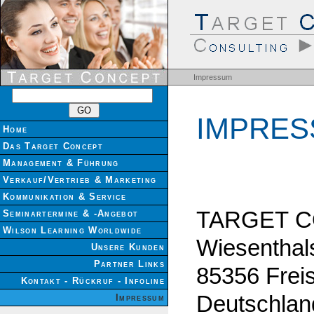
Impressum
IMPRE
Home
Das Target Concept
Management & Führung
Verkauf/Vertrieb & Marketing
Kommunikation & Service
TARGET 
Seminartermine & -Angebot
Wilson Learning Worldwide
Wiesenthals
Unsere Kunden
Partner Links
85356 Frei
Kontakt - Rückruf - Infoline
Deutschlan
Impressum