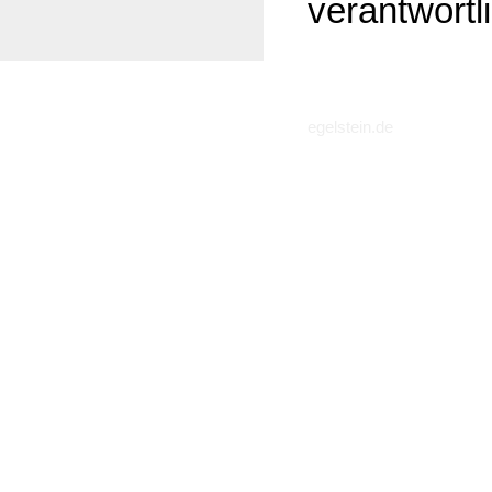
verantwortl
egelstein.de