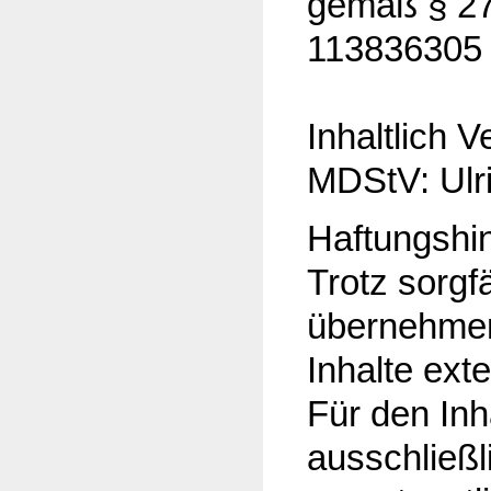
gemäß § 27
113836305
Inhaltlich 
MDStV: Ulri
Haftungshi
Trotz sorgfä
übernehmen 
Inhalte exte
Für den Inh
ausschließl