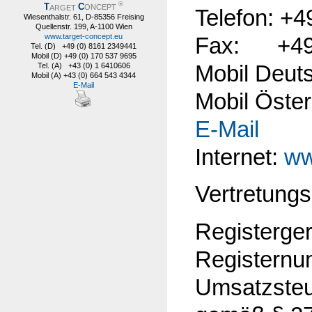
®
T
C
ARGET
ONCEPT
Telefon: +4
Wiesenthalstr. 61, D-85356 Freising
Quellenstr. 199, A-1100 Wien
www.target-concept.eu
Fax: +49 
Tel. (D) +49 (0) 8161 2349441
Mobil (D) +49 (0) 170 537 9695
Mobil Deut
Tel. (A) +43 (0) 1 6410606
Mobil (A) +43 (0) 664 543 4344
E-Mail
Mobil Öste
E-Mail
Internet:
ww
Vertretungs
Registerge
Registern
Umsatzsteu